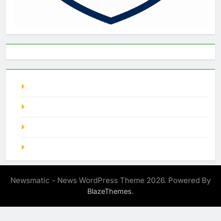
live singapore
Pragmatic Play
demo slot
SGP Hari Ini
Newsmatic - News WordPress Theme 2026. Powered By
.
BlazeThemes