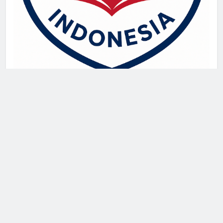
live singapore
Pragmatic Play
demo slot
SGP Hari Ini