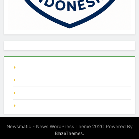
live singapore
Pragmatic Play
demo slot
SGP Hari Ini
Newsmatic - News WordPress Theme 2026. Powered By
.
BlazeThemes