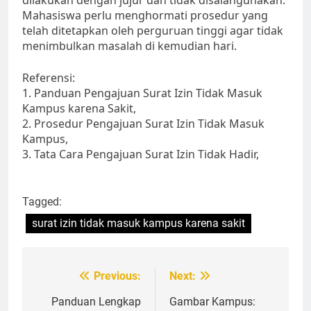
dilakukan dengan jujur dan tidak disalahgunakan.
Mahasiswa perlu menghormati prosedur yang
telah ditetapkan oleh perguruan tinggi agar tidak
menimbulkan masalah di kemudian hari.
Referensi:
1. Panduan Pengajuan Surat Izin Tidak Masuk
Kampus karena Sakit,
2. Prosedur Pengajuan Surat Izin Tidak Masuk
Kampus,
3. Tata Cara Pengajuan Surat Izin Tidak Hadir,
Tagged:
surat izin tidak masuk kampus karena sakit
Post
Previous:
Next:
navigation
Panduan Lengkap
Gambar Kampus: