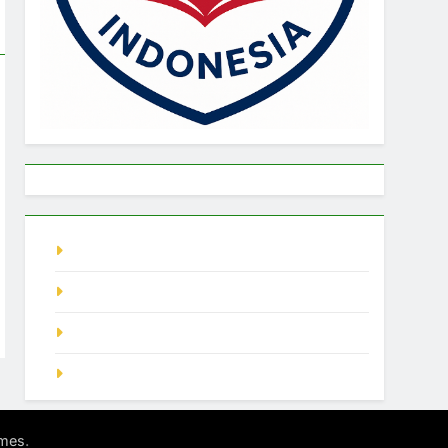
live singapore
Pragmatic Play
demo slot
SGP Hari Ini
.
mes