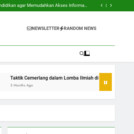
a Usaha: Membangun Tatanan Baru Bersama
endidikan agar Memudahkan Akses Informasi
Mahasiswa
dalam Lomba Ilmiah di Lingkungan Akademis
Ruang Kerja Bersama di Universitas Sebagai
Sebuah Solusi
a Usaha: Membangun Tatanan Baru Bersama
endidikan agar Memudahkan Akses Informasi
NEWSLETTER
RANDOM NEWS
Mahasiswa
dalam Lomba Ilmiah di Lingkungan Akademis
Ruang Kerja Bersama di Universitas Sebagai
Sebuah Solusi
ik Cemerlang dalam Lomba Ilmiah di Lingkungan Akademis
hs Ago