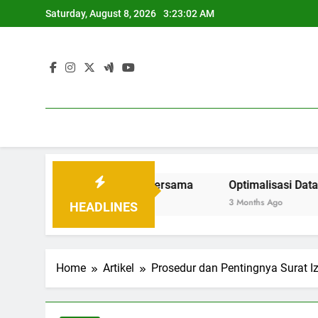
Skip
Saturday, August 8, 2026
3:23:03 AM
to
content
gun Tatanan Baru Bersama
Optimalisasi Data Pendid
3 Months Ago
HEADLINES
Home
Artikel
Prosedur dan Pentingnya Surat 