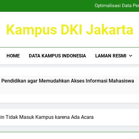
Kemitraan Kampus dan Duni
Optimalisasi Data P
Taktik Cemerlang 
Mewujudkan Tempat Kreatif: 
Kemitraan Kampus dan Duni
Kampus DKI Jakarta
Optimalisasi Data P
Taktik Cemerlang 
Mewujudkan Tempat Kreatif: 
HOME
DATA KAMPUS INDONESIA
LAMAN RESMI
ikan agar Memudahkan Akses Informasi Mahasiswa
Takt
3 Mont
Izin Tidak Masuk Kampus karena Ada Acara