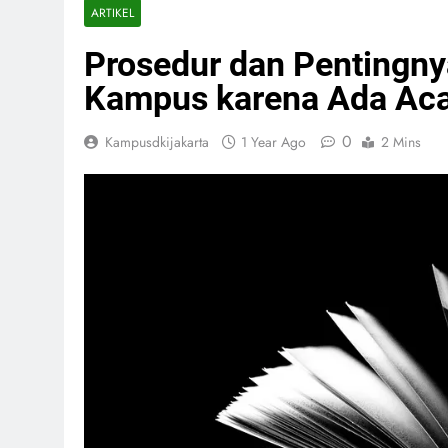
ARTIKEL
Prosedur dan Pentingny
Kampus karena Ada Ac
0
Kampusdkijakarta
1 Year Ago
2 Mins