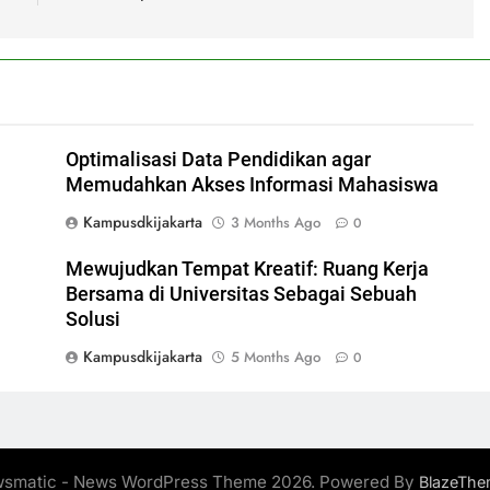
Optimalisasi Data Pendidikan agar
Memudahkan Akses Informasi Mahasiswa
Kampusdkijakarta
3 Months Ago
0
Mewujudkan Tempat Kreatif: Ruang Kerja
Bersama di Universitas Sebagai Sebuah
Solusi
Kampusdkijakarta
5 Months Ago
0
smatic - News WordPress Theme 2026. Powered By
BlazeThe