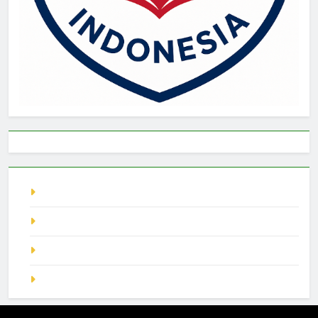
live singapore
Pragmatic Play
demo slot
SGP Hari Ini