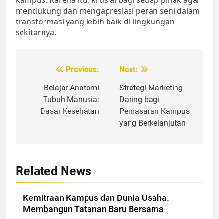
kampus. Karena itu, krusial bagi setiap pihak agar
mendukung dan mengapresiasi peran seni dalam
transformasi yang lebih baik di lingkungan
sekitarnya.
Post
Previous:
Next:
navigation
Belajar Anatomi
Strategi Marketing
Tubuh Manusia:
Daring bagi
Dasar Kesehatan
Pemasaran Kampus
yang Berkelanjutan
Related News
Kemitraan Kampus dan Dunia Usaha:
Membangun Tatanan Baru Bersama