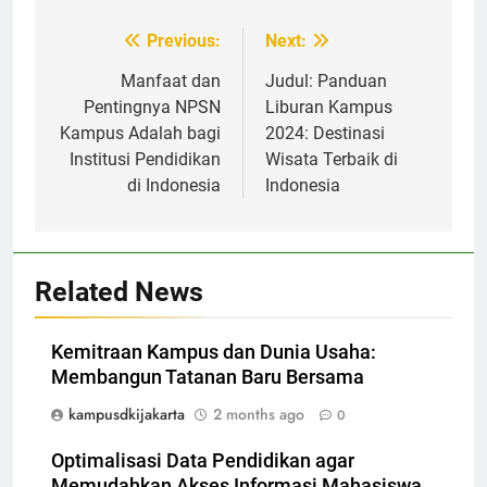
Post
Previous:
Next:
navigation
Manfaat dan
Judul: Panduan
Pentingnya NPSN
Liburan Kampus
Kampus Adalah bagi
2024: Destinasi
Institusi Pendidikan
Wisata Terbaik di
di Indonesia
Indonesia
Related News
Kemitraan Kampus dan Dunia Usaha:
Membangun Tatanan Baru Bersama
kampusdkijakarta
2 months ago
0
Optimalisasi Data Pendidikan agar
Memudahkan Akses Informasi Mahasiswa