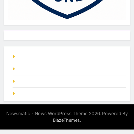
live singapore
Pragmatic Play
demo slot
SGP Hari Ini
Newsmatic - News WordPress Theme 2026. Powered By
.
BlazeThemes