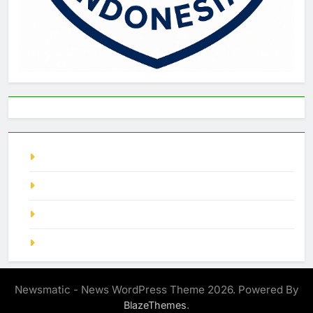
live singapore
Pragmatic Play
demo slot
SGP Hari Ini
Newsmatic - News WordPress Theme 2026. Powered By
.
BlazeThemes