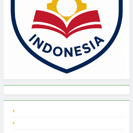
live singapore
Pragmatic Play