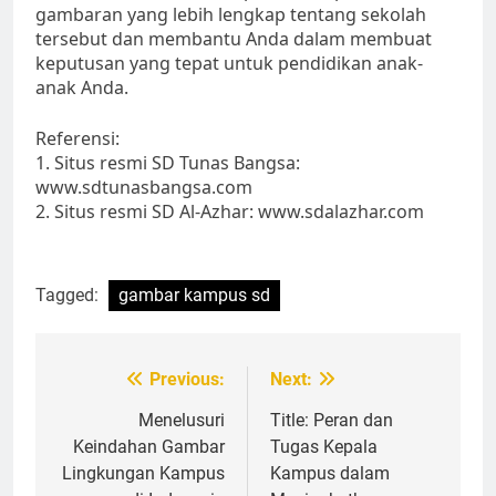
gambaran yang lebih lengkap tentang sekolah
tersebut dan membantu Anda dalam membuat
keputusan yang tepat untuk pendidikan anak-
anak Anda.
Referensi:
1. Situs resmi SD Tunas Bangsa:
www.sdtunasbangsa.com
2. Situs resmi SD Al-Azhar: www.sdalazhar.com
Tagged:
gambar kampus sd
Post
Previous:
Next:
navigation
Menelusuri
Title: Peran dan
Keindahan Gambar
Tugas Kepala
Lingkungan Kampus
Kampus dalam