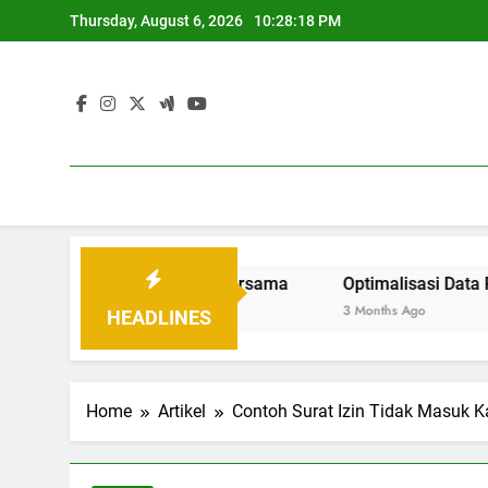
Skip
Thursday, August 6, 2026
10:28:19 PM
to
content
Tatanan Baru Bersama
Optimalisasi Data Pendidikan 
3 Months Ago
HEADLINES
Home
Artikel
Contoh Surat Izin Tidak Masuk 