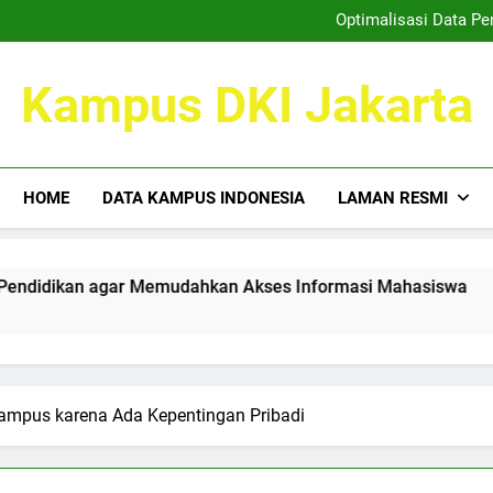
Kemitraan Kampus dan Duni
Optimalisasi Data P
Taktik Cemerlang 
Mewujudkan Tempat Kreatif: 
Kemitraan Kampus dan Duni
Kampus DKI Jakarta
Optimalisasi Data P
Taktik Cemerlang 
Mewujudkan Tempat Kreatif: 
HOME
DATA KAMPUS INDONESIA
LAMAN RESMI
agar Memudahkan Akses Informasi Mahasiswa
Taktik Ce
3 Months Ago
Kampus karena Ada Kepentingan Pribadi