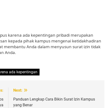
mpus karena ada kepentingan pribadi merupakan
asan kepada pihak kampus mengenai ketidakhadiran
pat membantu Anda dalam menyusun surat izin tidak
an Anda.
arena ada kepentingan
s:
Next:
ps
Panduan Lengkap Cara Bikin Surat Izin Kampus
ya
yang Benar