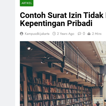
ARTIKEL
Contoh Surat Izin Tida
Kepentingan Pribadi
0
Kampusdkijakarta
2 Years Ago
2 Mins