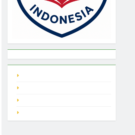
live singapore
Pragmatic Play
demo slot
SGP Hari Ini