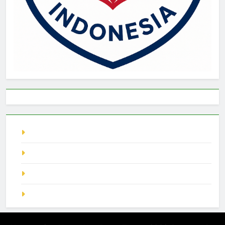
live singapore
Pragmatic Play
demo slot
SGP Hari Ini