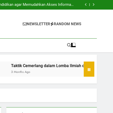
a Usaha: Membangun Tatanan Baru Bersama
endidikan agar Memudahkan Akses Informasi
Mahasiswa
dalam Lomba Ilmiah di Lingkungan Akademis
Ruang Kerja Bersama di Universitas Sebagai
Sebuah Solusi
a Usaha: Membangun Tatanan Baru Bersama
endidikan agar Memudahkan Akses Informasi
NEWSLETTER
RANDOM NEWS
Mahasiswa
dalam Lomba Ilmiah di Lingkungan Akademis
Ruang Kerja Bersama di Universitas Sebagai
Sebuah Solusi
tik Cemerlang dalam Lomba Ilmiah di Lingkungan Akademis
nths Ago