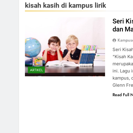
kisah kasih di kampus lirik
Seri K
dan M
Kampusd
Seri Kisa
“Kisah Ka
merupakan
ARTIKEL
ini. Lagu
kampus, d
Glenn Fr
Read Full 