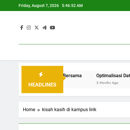
Skip
Friday, August 7, 2026
5:46:52 AM
to
content
angun Tatanan Baru Bersama
Optimalisasi Data Pendi
3 Months Ago
HEADLINES
Home
kisah kasih di kampus lirik