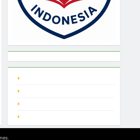
live singapore
Pragmatic Play
demo slot
SGP Hari Ini
.
mes