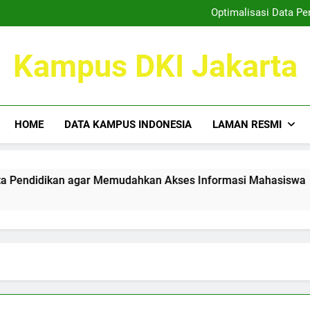
Kemitraan Kampus dan Duni
Optimalisasi Data P
Taktik Cemerlang 
Mewujudkan Tempat Kreatif: 
Kemitraan Kampus dan Duni
Kampus DKI Jakarta
Optimalisasi Data P
Taktik Cemerlang 
Mewujudkan Tempat Kreatif: 
HOME
DATA KAMPUS INDONESIA
LAMAN RESMI
dikan agar Memudahkan Akses Informasi Mahasiswa
Tak
3 Mo