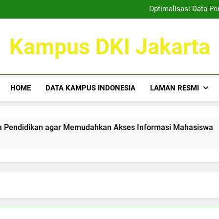
Kemitraan Kampus dan Duni
Optimalisasi Data P
Taktik Cemerlang 
Mewujudkan Tempat Kreatif: 
Kemitraan Kampus dan Duni
Kampus DKI Jakarta
Optimalisasi Data P
Taktik Cemerlang 
Mewujudkan Tempat Kreatif: 
HOME
DATA KAMPUS INDONESIA
LAMAN RESMI
didikan agar Memudahkan Akses Informasi Mahasiswa
T
3 