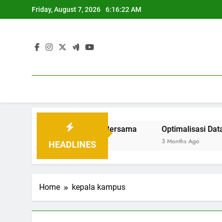
Skip
Friday, August 7, 2026
6:16:22 AM
to
content
bangun Tatanan Baru Bersama
Optimalisasi Data Pen
3 Months Ago
HEADLINES
Home
kepala kampus