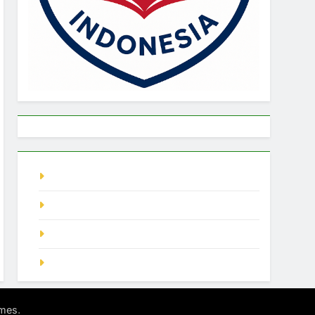
live singapore
Pragmatic Play
demo slot
SGP Hari Ini
.
mes