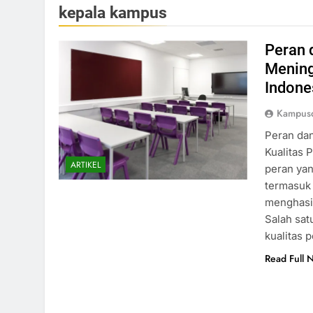
kepala kampus
Peran 
Mening
Indone
Kampusd
Peran da
Kualitas 
ARTIKEL
peran ya
termasuk 
menghasil
Salah sat
kualitas 
Read Full 