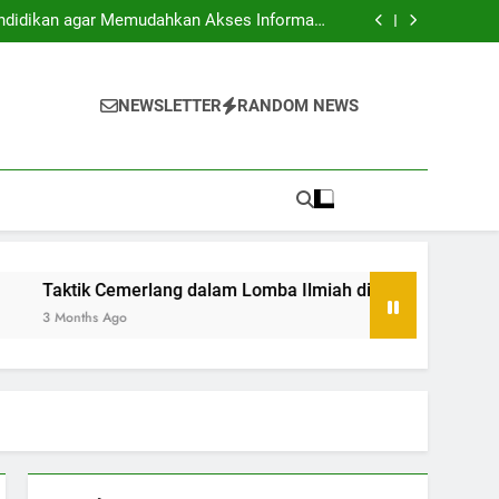
a Usaha: Membangun Tatanan Baru Bersama
endidikan agar Memudahkan Akses Informasi
Mahasiswa
dalam Lomba Ilmiah di Lingkungan Akademis
Ruang Kerja Bersama di Universitas Sebagai
Sebuah Solusi
a Usaha: Membangun Tatanan Baru Bersama
endidikan agar Memudahkan Akses Informasi
NEWSLETTER
RANDOM NEWS
Mahasiswa
dalam Lomba Ilmiah di Lingkungan Akademis
Ruang Kerja Bersama di Universitas Sebagai
Sebuah Solusi
aktik Cemerlang dalam Lomba Ilmiah di Lingkungan Akademis
Months Ago